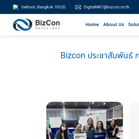
Skip
Sathorn, Bangkok 10120
DigitalMKT@bizcon.co.th
to
content
Home
About Us
Solu
Bizcon ประชาสัมพันธ