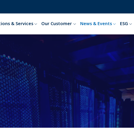
tions & Services
Our Customer
News & Events
ESG
Event
HOME
EVENT