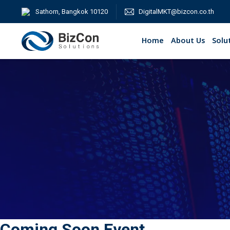
Skip
Sathorn, Bangkok 10120
DigitalMKT@bizcon.co.th
to
content
Home
About Us
Solu
Coming Soon Event