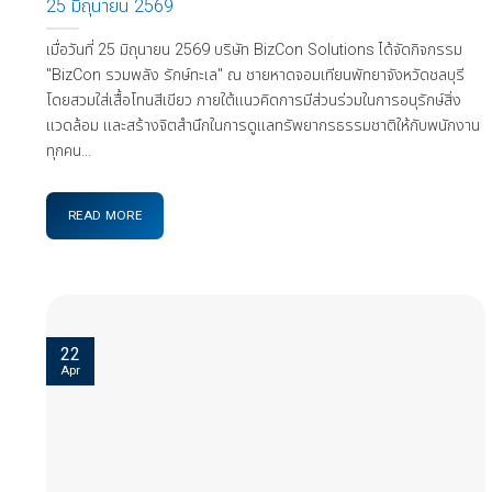
25 มิถุนายน 2569
เมื่อวันที่ 25 มิถุนายน 2569 บริษัท BizCon Solutions ได้จัดกิจกรรม
"BizCon รวมพลัง รักษ์ทะเล" ณ ชายหาดจอมเทียนพัทยาจังหวัดชลบุรี
โดยสวมใส่เสื้อโทนสีเขียว ภายใต้แนวคิดการมีส่วนร่วมในการอนุรักษ์สิ่ง
แวดล้อม และสร้างจิตสำนึกในการดูแลทรัพยากรธรรมชาติให้กับพนักงาน
ทุกคน...
READ MORE
22
Apr