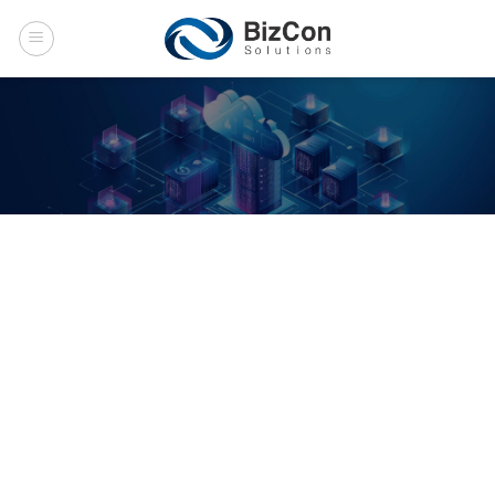
Skip
to
content
Energy Use case
หน้าแรก
ENERGY USE CASE