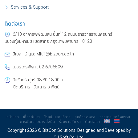
Services & Support
ติดต่อเรา
6/10 อาคารพิพัฒนสิน ชั้นที่ 12 ถนนนราธิวาสราชนครินทร์
แขวงทุ่งมหาเมฆ เขตสาทร กรุงเทพมหานคร 10120
อีเมล : DigitalMKT@bizcon.co.th
เบอร์โทรศัพท์ : 02 6706599
วันจันทร์-ศุกร์ 08.30-18.00 น.
ปิดบริการ : วันเสาร์-อาทิตย์
หน้าแรก
เกี่ยวกับเรา
โซลูชันและบริการ
ลูกค้าของเรา
ข่าวสารและกิจกรรม
การพัฒนาอย่างยั่งยืน
ร่วมงานกับเรา
ติดต่อเรา
Copyright 2026 © BizCon Solutions. Designed and Developed by
CJ Soft Co., Ltd.